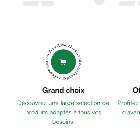
&
gel
de
rasage
Après
rasage
Grand choix Grand choix Grand choix Grand choix Grand choix
Rasoir
&
accessoires
Douche
&
bain
Grand choix
Of
homme
Découvrez une large sélection de
Profitez
Douche
&
produits adaptés à tous vos
d’avan
bain
besoins.
homme
Déodorant