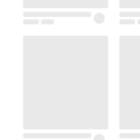
Matériel
médical
Homme
Soin
visage
homme
Nettoyant
&
gommage
Soin
hydratant
homme
Soin
anti
age
homme
Rasage
Mousse,
crème