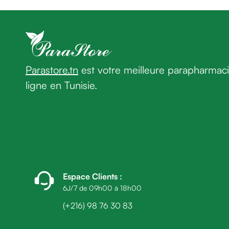
homme
Déodorant
homme
Cheveux
Fortifiant
Anti
Parastore.tn
est votre meilleure parapharmac
chute
ligne en Tunisie.
Anti
pelliculaire
Cheveux
blancs
Visage
Nettoyant
&
démaquillant
Espace Clients
:
Lait
6J/7 de 09h00 à 18h00
démaquillant
(+216) 98 76 30 83
Lotion
Gel