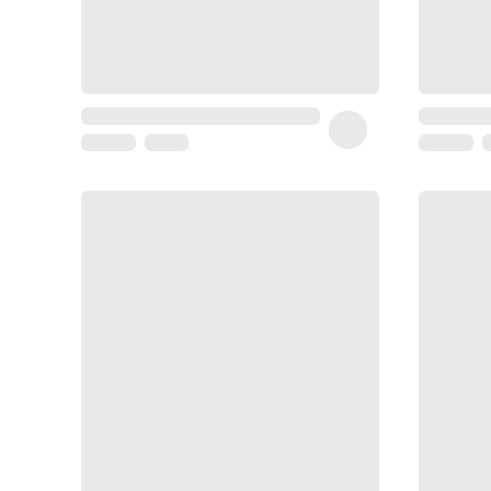
Sarrah's
favorite
Coussin
de
voyage
Nesrine’s
favorite
Nature
&
bio
Aromathérapie
Huiles
essentielles
Huiles
végétales
Matériel
médical
Claquettes
orthpédiques