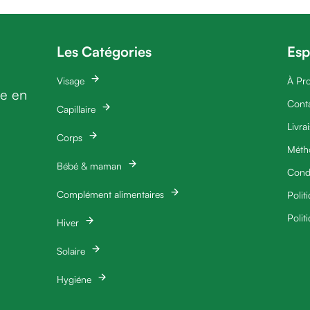
Les Catégories
Esp
Visage
À Pr
ie en
Cont
Capillaire
Livra
Corps
Méth
Bébé & maman
Condi
Complément alimentaires
Polit
Polit
Hiver
Solaire
Hygiéne