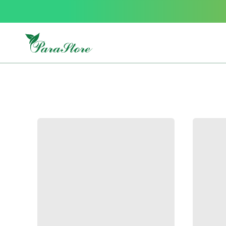
Packs
parastore
Pack
special
Pack
special
bebe
et
maman
Exclusif
parastore
Korean
skincare