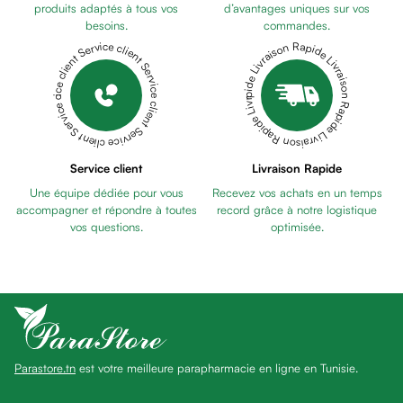
Pains
produits adaptés à tous vos
d’avantages uniques sur vos
besoins.
commandes.
unifiants
Livraison Rapide Livraison Rapide Livraison Rapide Livraison Rapide Livraison Rapide
Service client Service client Service client Service client Service client
Gel
anti
tâches
Eclat
du
teint
Service client
Livraison Rapide
Bb
Une équipe dédiée pour vous
Recevez vos achats en un temps
crème
accompagner et répondre à toutes
record grâce à notre logistique
Cc
vos questions.
optimisée.
crème
Eclat
du
teint
et
anti-
Parastore.tn
est votre meilleure parapharmacie en ligne en Tunisie.
fatigue
Black