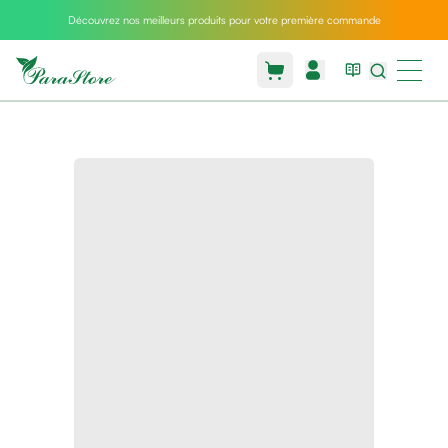
Découvrez nos meilleurs produits pour votre première commande
Packs
parastore
Pack
special
Pack
special
bebe
et
maman
Exclusif
parastore
Korean
skincare
Coussin