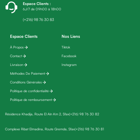
Espace Clients
:
friday
6J/7 de 09h00 à 18h00
Yeux
Maquillage
(+216) 98 76 30 83
Anti-
cernes,
Espace Clients
Nos Liens
anti-
À Propos
Tiktok
poches
Contact
Facebook
&
anti
Livraison
Instagram
poches
Méthodes De Paiement
Soins
Conditions Générales
anti-
Politique de confidentialité
rides
Politique de remboursement
Démaquillant
yeux
Résidence Khadija, Route El Aïn Km 2, Sfax
(+216) 98 76 30 82
Soins
des
Complexe Ribat Elmadina, Route Gremda, Sfax
(+216) 98 76 30 81
cils