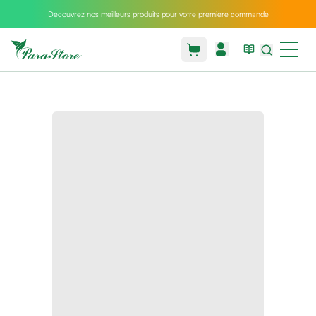
Découvrez nos meilleurs produits pour votre première commande
Packs
parastore
Pack
special
Pack
special
bebe
et
maman
Exclusif
parastore
Korean
skincare
Sarrah's