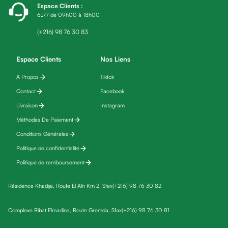
Espace Clients
:
fatigue
6J/7 de 09h00 à 18h00
Black
friday
(+216) 98 76 30 83
Yeux
Maquillage
Espace Clients
Nos Liens
Anti-
À Propos
Tiktok
cernes,
Contact
Facebook
anti-
poches
Livraison
Instagram
&
Méthodes De Paiement
anti
Conditions Générales
poches
Politique de confidentialité
Soins
Politique de remboursement
anti-
rides
Résidence Khadija, Route El Aïn Km 2, Sfax
(+216) 98 76 30 82
Démaquillant
yeux
Complexe Ribat Elmadina, Route Gremda, Sfax
(+216) 98 76 30 81
Soins