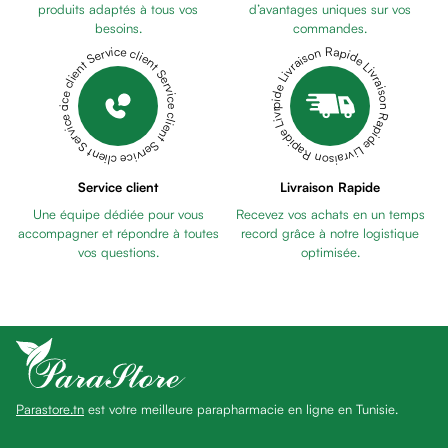
anti
produits adaptés à tous vos
d’avantages uniques sur vos
besoins.
commandes.
taches
Livraison Rapide Livraison Rapide Livraison Rapide Livraison Rapide Livraison Rapide
Service client Service client Service client Service client Service client
Pains
unifiants
Gel
anti
tâches
Eclat
Service client
Livraison Rapide
du
Une équipe dédiée pour vous
Recevez vos achats en un temps
teint
accompagner et répondre à toutes
record grâce à notre logistique
Bb
vos questions.
optimisée.
crème
Cc
crème
Eclat
du
teint
Parastore.tn
est votre meilleure parapharmacie en ligne en Tunisie.
et
anti-