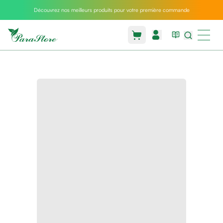
Découvrez nos meilleurs produits pour votre première commande
Packs
parastore
Pack
special
Pack
special
bebe
et
maman
Exclusif
parastore
Korean
skincare
Coussin