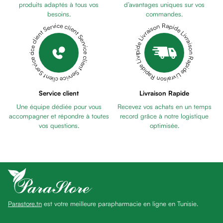
Pains
produits adaptés à tous vos
d’avantages uniques sur vos
besoins.
commandes.
unifiants
Livraison Rapide Livraison Rapide Livraison Rapide Livraison Rapide Livraison Rapide
Service client Service client Service client Service client Service client
Gel
anti
tâches
Eclat
du
teint
Service client
Livraison Rapide
Bb
Une équipe dédiée pour vous
Recevez vos achats en un temps
crème
accompagner et répondre à toutes
record grâce à notre logistique
Cc
vos questions.
optimisée.
crème
Eclat
du
teint
et
anti-
Parastore.tn
est votre meilleure parapharmacie en ligne en Tunisie.
fatigue
Black