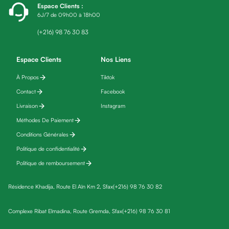
Espace Clients
:
friday
6J/7 de 09h00 à 18h00
Yeux
Maquillage
(+216) 98 76 30 83
Anti-
cernes,
Espace Clients
Nos Liens
anti-
À Propos
Tiktok
poches
Contact
Facebook
&
anti
Livraison
Instagram
poches
Méthodes De Paiement
Soins
Conditions Générales
anti-
Politique de confidentialité
rides
Politique de remboursement
Démaquillant
yeux
Résidence Khadija, Route El Aïn Km 2, Sfax
(+216) 98 76 30 82
Soins
des
Complexe Ribat Elmadina, Route Gremda, Sfax
(+216) 98 76 30 81
cils