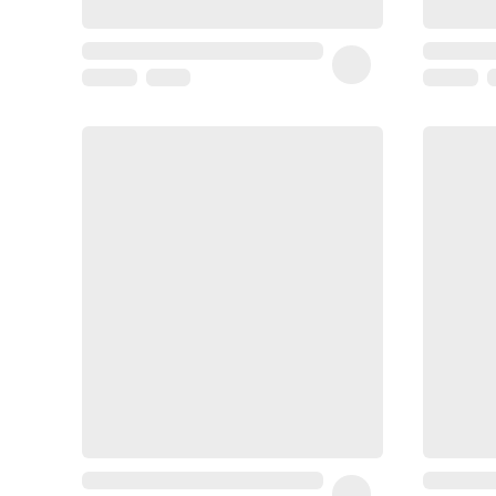
Homme
Soin
visage
homme
Nettoyant
&
gommage
Soin
hydratant
homme
Soin
anti
age
homme
Rasage
Mousse,
crème
&
gel