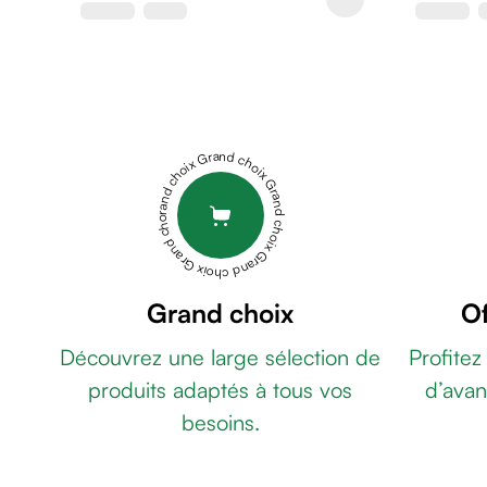
de
rasage
Après
rasage
Rasoir
&
Grand choix Grand choix Grand choix Grand choix Grand choix
accessoires
Douche
&
bain
homme
Douche
Grand choix
Of
&
Découvrez une large sélection de
Profitez
bain
homme
produits adaptés à tous vos
d’avan
Déodorant
besoins.
homme
Déodorant