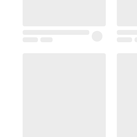
Coussin
de
voyage
Sarrah's
favorite
Nature
&
bio
Aromathérapie
Huiles
essentielles
Huiles
végétales
Matériel
médical
Claquettes
orthpédiques
Matériel
médical