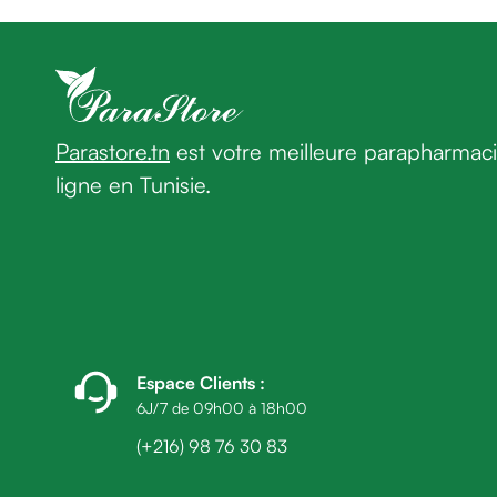
homme
Cheveux
Fortifiant
Anti
chute
Anti
Parastore.tn
est votre meilleure parapharmac
pelliculaire
ligne en Tunisie.
Cheveux
blancs
Visage
Nettoyant
&
démaquillant
Lait
démaquillant
Espace Clients
:
Lotion
6J/7 de 09h00 à 18h00
Gel
(+216) 98 76 30 83
lavant
Eau