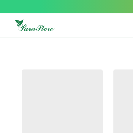
Packs
parastore
Pack
special
Pack
special
bebe
et
maman
Exclusif
parastore
Korean
skincare