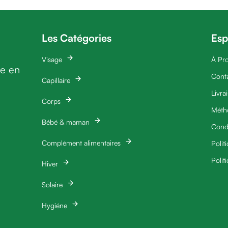
Les Catégories
Esp
Visage
À Pr
ie en
Cont
Capillaire
Livra
Corps
Méth
Bébé & maman
Condi
Complément alimentaires
Polit
Polit
Hiver
Solaire
Hygiéne