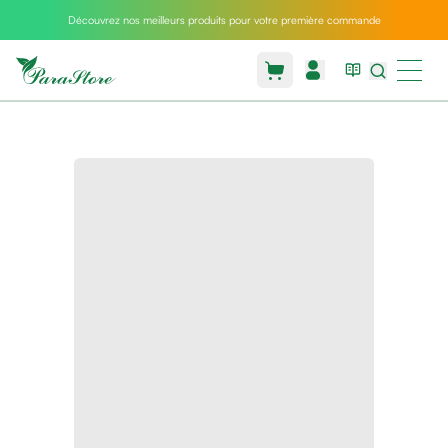
Découvrez nos meilleurs produits pour votre première commande
Packs
parastore
Pack
special
Pack
special
bebe
et
maman
Exclusif
parastore
Korean
skincare
Coussin