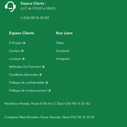
Espace Clients
:
friday
6J/7 de 09h00 à 18h00
Yeux
Maquillage
(+216) 98 76 30 83
Anti-
cernes,
Espace Clients
Nos Liens
anti-
À Propos
Tiktok
poches
Contact
Facebook
&
anti
Livraison
Instagram
poches
Méthodes De Paiement
Soins
Conditions Générales
anti-
Politique de confidentialité
rides
Politique de remboursement
Démaquillant
yeux
Résidence Khadija, Route El Aïn Km 2, Sfax
(+216) 98 76 30 82
Soins
des
Complexe Ribat Elmadina, Route Gremda, Sfax
(+216) 98 76 30 81
cils