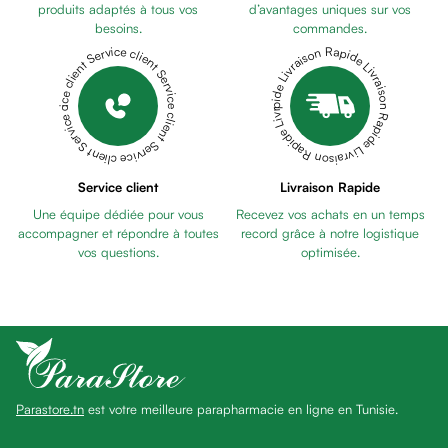
Pains
produits adaptés à tous vos
d’avantages uniques sur vos
besoins.
commandes.
unifiants
Livraison Rapide Livraison Rapide Livraison Rapide Livraison Rapide Livraison Rapide
Service client Service client Service client Service client Service client
Gel
anti
tâches
Eclat
du
teint
Service client
Livraison Rapide
Bb
Une équipe dédiée pour vous
Recevez vos achats en un temps
crème
accompagner et répondre à toutes
record grâce à notre logistique
Cc
vos questions.
optimisée.
crème
Eclat
du
teint
et
anti-
Parastore.tn
est votre meilleure parapharmacie en ligne en Tunisie.
fatigue
Black