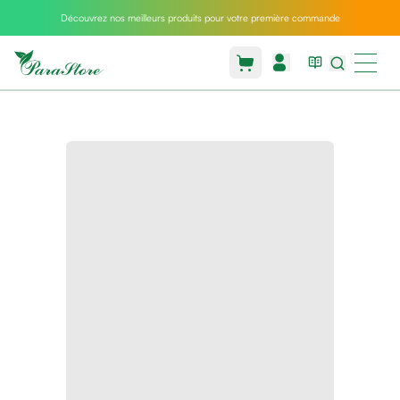
Découvrez nos meilleurs produits pour votre première commande
Packs
parastore
Pack
special
Pack
special
bebe
et
maman
Exclusif
parastore
Korean
skincare
Coussin