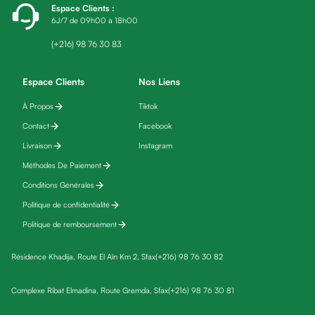
Espace Clients
:
friday
6J/7 de 09h00 à 18h00
Yeux
Maquillage
(+216) 98 76 30 83
Anti-
cernes,
Espace Clients
Nos Liens
anti-
À Propos
Tiktok
poches
Contact
Facebook
&
anti
Livraison
Instagram
poches
Méthodes De Paiement
Soins
Conditions Générales
anti-
Politique de confidentialité
rides
Politique de remboursement
Démaquillant
yeux
Résidence Khadija, Route El Aïn Km 2, Sfax
(+216) 98 76 30 82
Soins
des
Complexe Ribat Elmadina, Route Gremda, Sfax
(+216) 98 76 30 81
cils