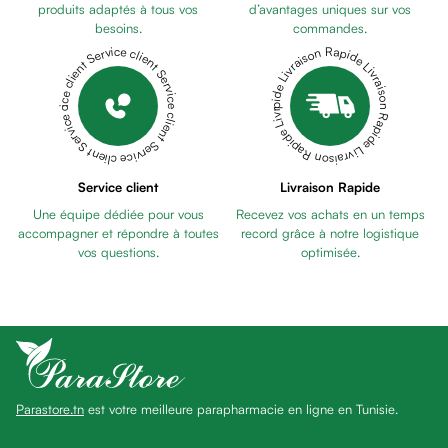
Pains
produits adaptés à tous vos
d’avantages uniques sur vos
besoins.
commandes.
unifiants
Livraison Rapide Livraison Rapide Livraison Rapide Livraison Rapide Livraison Rapide
Service client Service client Service client Service client Service client
Gel
anti
tâches
Eclat
du
teint
Service client
Livraison Rapide
Bb
Une équipe dédiée pour vous
Recevez vos achats en un temps
crème
accompagner et répondre à toutes
record grâce à notre logistique
Cc
vos questions.
optimisée.
crème
Eclat
du
teint
et
anti-
Parastore.tn
est votre meilleure parapharmacie en ligne en Tunisie.
fatigue
Black