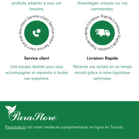
anti
produits adaptés à tous vos
d’avantages uniques sur vos
besoins.
commandes.
taches
Livraison Rapide Livraison Rapide Livraison Rapide Livraison Rapide Livraison Rapide
Service client Service client Service client Service client Service client
Pains
unifiants
Gel
anti
tâches
Eclat
Service client
Livraison Rapide
du
Une équipe dédiée pour vous
Recevez vos achats en un temps
teint
accompagner et répondre à toutes
record grâce à notre logistique
Bb
vos questions.
optimisée.
crème
Cc
crème
Eclat
du
teint
Parastore.tn
est votre meilleure parapharmacie en ligne en Tunisie.
et
anti-