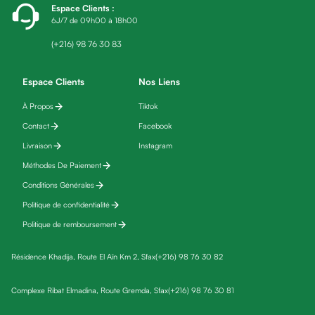
Espace Clients
:
fatigue
6J/7 de 09h00 à 18h00
Black
friday
(+216) 98 76 30 83
Yeux
Maquillage
Espace Clients
Nos Liens
Anti-
À Propos
Tiktok
cernes,
Contact
Facebook
anti-
poches
Livraison
Instagram
&
Méthodes De Paiement
anti
Conditions Générales
poches
Politique de confidentialité
Soins
Politique de remboursement
anti-
rides
Résidence Khadija, Route El Aïn Km 2, Sfax
(+216) 98 76 30 82
Démaquillant
yeux
Complexe Ribat Elmadina, Route Gremda, Sfax
(+216) 98 76 30 81
Soins