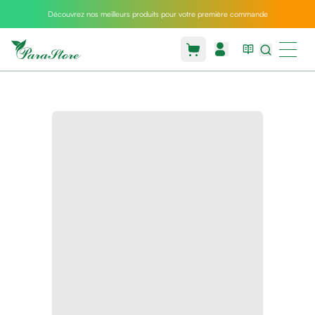
Découvrez nos meilleurs produits pour votre première commande
Packs
parastore
Pack
special
Pack
special
bebe
et
maman
Exclusif
parastore
Korean
skincare
Sarrah's