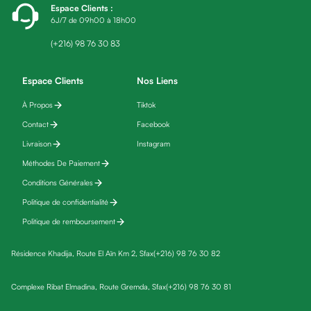
Espace Clients
:
fatigue
6J/7 de 09h00 à 18h00
Black
friday
(+216) 98 76 30 83
Yeux
Maquillage
Espace Clients
Nos Liens
Anti-
À Propos
Tiktok
cernes,
Contact
Facebook
anti-
poches
Livraison
Instagram
&
Méthodes De Paiement
anti
Conditions Générales
poches
Politique de confidentialité
Soins
Politique de remboursement
anti-
rides
Résidence Khadija, Route El Aïn Km 2, Sfax
(+216) 98 76 30 82
Démaquillant
yeux
Complexe Ribat Elmadina, Route Gremda, Sfax
(+216) 98 76 30 81
Soins