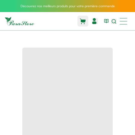
Découvrez nos meilleurs produits pour votre première commande
Packs
parastore
Pack
special
Pack
special
bebe
et
maman
Exclusif
parastore
Korean
skincare
Sarrah's