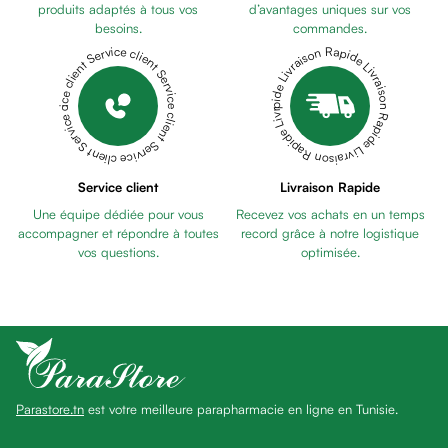
anti
produits adaptés à tous vos
d’avantages uniques sur vos
besoins.
commandes.
taches
Livraison Rapide Livraison Rapide Livraison Rapide Livraison Rapide Livraison Rapide
Service client Service client Service client Service client Service client
Pains
unifiants
Gel
anti
tâches
Eclat
Service client
Livraison Rapide
du
Une équipe dédiée pour vous
Recevez vos achats en un temps
teint
accompagner et répondre à toutes
record grâce à notre logistique
Bb
vos questions.
optimisée.
crème
Cc
crème
Eclat
du
teint
Parastore.tn
est votre meilleure parapharmacie en ligne en Tunisie.
et
anti-