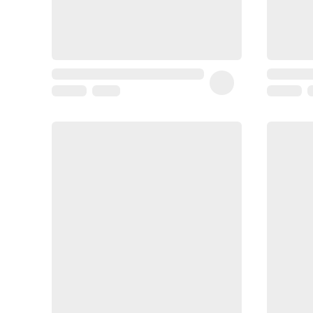
Coussin
de
voyage
Sarrah's
favorite
Nature
&
bio
Aromathérapie
Huiles
essentielles
Huiles
végétales
Matériel
médical
Claquettes
orthpédiques
Matériel
médical