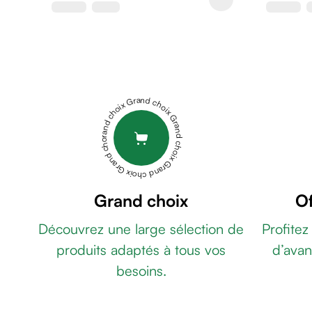
de
rasage
Après
rasage
Rasoir
&
Grand choix Grand choix Grand choix Grand choix Grand choix
accessoires
Douche
&
bain
homme
Douche
Grand choix
Of
&
Découvrez une large sélection de
Profitez
bain
homme
produits adaptés à tous vos
d’avan
Déodorant
besoins.
homme
Déodorant