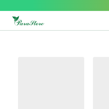
Packs
parastore
Pack
special
Pack
special
bebe
et
maman
Exclusif
parastore
Korean
skincare