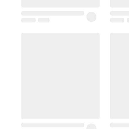
Homme
Soin
visage
homme
Nettoyant
&
gommage
Soin
hydratant
homme
Soin
anti
age
homme
Rasage
Mousse,
crème
&
gel