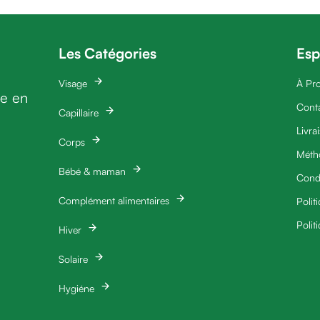
Les Catégories
Esp
Visage
À Pr
ie en
Cont
Capillaire
Livra
Corps
Méth
Bébé & maman
Condi
Complément alimentaires
Polit
Polit
Hiver
Solaire
Hygiéne