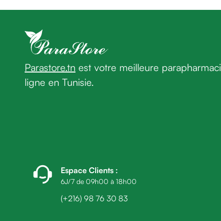
homme
Cheveux
Fortifiant
Anti
chute
Anti
Parastore.tn
est votre meilleure parapharmac
pelliculaire
ligne en Tunisie.
Cheveux
blancs
Visage
Nettoyant
&
démaquillant
Lait
démaquillant
Espace Clients
:
Lotion
6J/7 de 09h00 à 18h00
Gel
(+216) 98 76 30 83
lavant
Eau