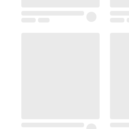
Homme
Soin
visage
homme
Nettoyant
&
gommage
Soin
hydratant
homme
Soin
anti
age
homme
Rasage
Mousse,
crème
&
gel