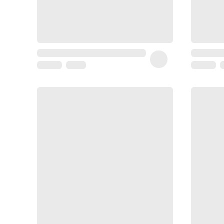
Coussin
de
voyage
Sarrah's
favorite
Nature
&
bio
Aromathérapie
Huiles
essentielles
Huiles
végétales
Matériel
médical
Claquettes
orthpédiques
Matériel
médical