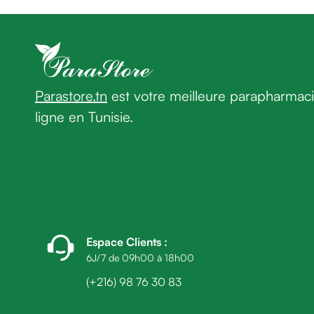
homme
Cheveux
Fortifiant
Anti
chute
Anti
Parastore.tn
est votre meilleure parapharmac
pelliculaire
ligne en Tunisie.
Cheveux
blancs
Visage
Nettoyant
&
démaquillant
Lait
démaquillant
Espace Clients
:
Lotion
6J/7 de 09h00 à 18h00
Gel
(+216) 98 76 30 83
lavant
Eau