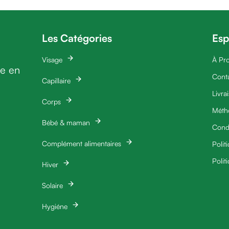
Les Catégories
Esp
Visage
À Pr
ie en
Cont
Capillaire
Livra
Corps
Méth
Bébé & maman
Condi
Complément alimentaires
Polit
Polit
Hiver
Solaire
Hygiéne