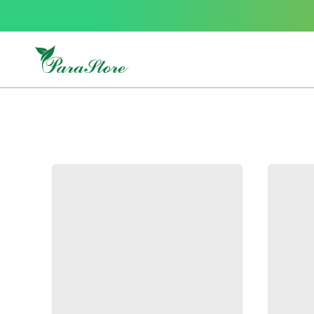
Packs
parastore
Pack
special
Pack
special
bebe
et
maman
Exclusif
parastore
Korean
skincare