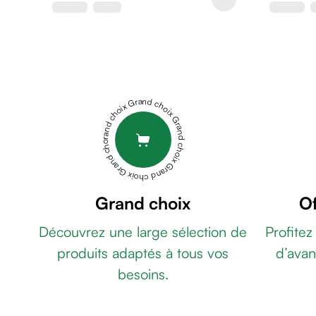
de
rasage
Après
rasage
Rasoir
&
Grand choix Grand choix Grand choix Grand choix Grand choix
accessoires
Douche
&
bain
homme
Douche
Grand choix
Of
&
Découvrez une large sélection de
Profitez
bain
homme
produits adaptés à tous vos
d’avan
Déodorant
besoins.
homme
Déodorant