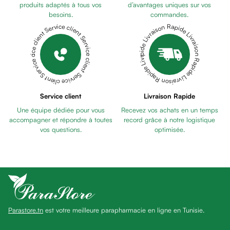
anti
produits adaptés à tous vos
d’avantages uniques sur vos
besoins.
commandes.
taches
Livraison Rapide Livraison Rapide Livraison Rapide Livraison Rapide Livraison Rapide
Service client Service client Service client Service client Service client
Pains
unifiants
Gel
anti
tâches
Eclat
Service client
Livraison Rapide
du
Une équipe dédiée pour vous
Recevez vos achats en un temps
teint
accompagner et répondre à toutes
record grâce à notre logistique
Bb
vos questions.
optimisée.
crème
Cc
crème
Eclat
du
teint
Parastore.tn
est votre meilleure parapharmacie en ligne en Tunisie.
et
anti-