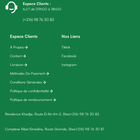
Espace Clients
:
fatigue
6J/7 de 09h00 à 18h00
Black
friday
(+216) 98 76 30 83
Yeux
Maquillage
Espace Clients
Nos Liens
Anti-
À Propos
Tiktok
cernes,
Contact
Facebook
anti-
poches
Livraison
Instagram
&
Méthodes De Paiement
anti
Conditions Générales
poches
Politique de confidentialité
Soins
Politique de remboursement
anti-
rides
Résidence Khadija, Route El Aïn Km 2, Sfax
(+216) 98 76 30 82
Démaquillant
yeux
Complexe Ribat Elmadina, Route Gremda, Sfax
(+216) 98 76 30 81
Soins