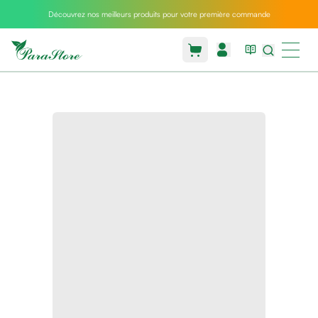
Découvrez nos meilleurs produits pour votre première commande
Packs
parastore
Pack
special
Pack
special
bebe
et
maman
Exclusif
parastore
Korean
skincare
Sarrah's