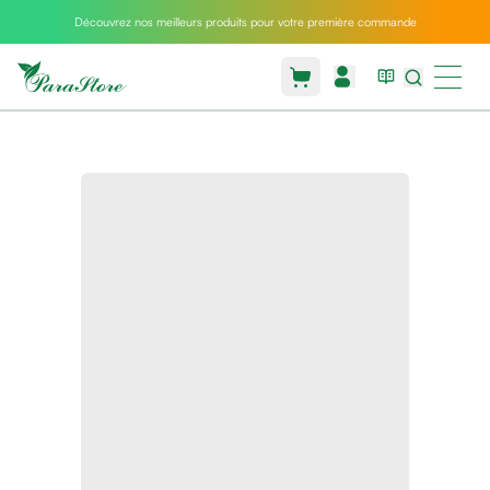
Découvrez nos meilleurs produits pour votre première commande
Packs
parastore
Pack
special
Pack
special
bebe
et
maman
Exclusif
parastore
Korean
skincare
Coussin