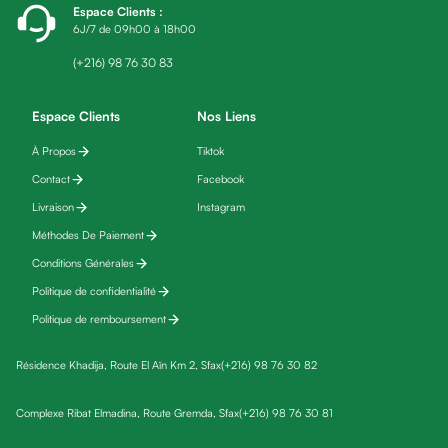
Espace Clients
:
friday
6J/7 de 09h00 à 18h00
Yeux
Maquillage
(+216) 98 76 30 83
Anti-
cernes,
Espace Clients
Nos Liens
anti-
À Propos
Tiktok
poches
Contact
Facebook
&
anti
Livraison
Instagram
poches
Méthodes De Paiement
Soins
Conditions Générales
anti-
Politique de confidentialité
rides
Politique de remboursement
Démaquillant
yeux
Résidence Khadija, Route El Aïn Km 2, Sfax
(+216) 98 76 30 82
Soins
des
Complexe Ribat Elmadina, Route Gremda, Sfax
(+216) 98 76 30 81
cils