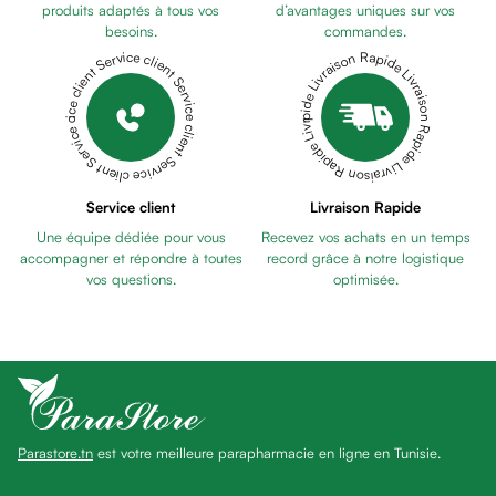
Pains
produits adaptés à tous vos
d’avantages uniques sur vos
besoins.
commandes.
unifiants
Livraison Rapide Livraison Rapide Livraison Rapide Livraison Rapide Livraison Rapide
Service client Service client Service client Service client Service client
Gel
anti
tâches
Eclat
du
teint
Service client
Livraison Rapide
Bb
Une équipe dédiée pour vous
Recevez vos achats en un temps
crème
accompagner et répondre à toutes
record grâce à notre logistique
Cc
vos questions.
optimisée.
crème
Eclat
du
teint
et
anti-
Parastore.tn
est votre meilleure parapharmacie en ligne en Tunisie.
fatigue
Black