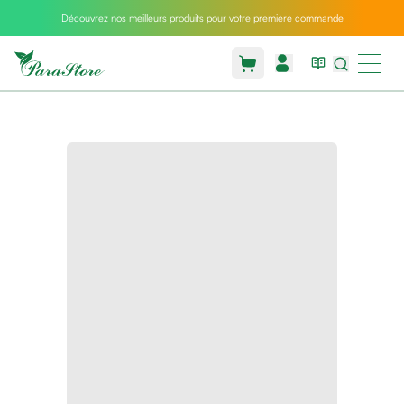
Découvrez nos meilleurs produits pour votre première commande
Packs
parastore
Pack
special
Pack
special
bebe
et
maman
Exclusif
parastore
Korean
skincare
Coussin