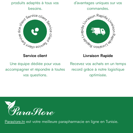
Pains
produits adaptés à tous vos
d’avantages uniques sur vos
besoins.
commandes.
unifiants
Livraison Rapide Livraison Rapide Livraison Rapide Livraison Rapide Livraison Rapide
Service client Service client Service client Service client Service client
Gel
anti
tâches
Eclat
du
teint
Service client
Livraison Rapide
Bb
Une équipe dédiée pour vous
Recevez vos achats en un temps
crème
accompagner et répondre à toutes
record grâce à notre logistique
Cc
vos questions.
optimisée.
crème
Eclat
du
teint
et
anti-
Parastore.tn
est votre meilleure parapharmacie en ligne en Tunisie.
fatigue
Black