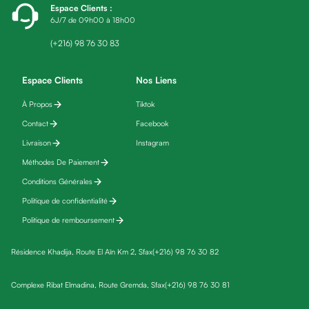
Espace Clients
:
friday
6J/7 de 09h00 à 18h00
Yeux
Maquillage
(+216) 98 76 30 83
Anti-
cernes,
Espace Clients
Nos Liens
anti-
À Propos
Tiktok
poches
Contact
Facebook
&
anti
Livraison
Instagram
poches
Méthodes De Paiement
Soins
Conditions Générales
anti-
Politique de confidentialité
rides
Politique de remboursement
Démaquillant
yeux
Résidence Khadija, Route El Aïn Km 2, Sfax
(+216) 98 76 30 82
Soins
des
Complexe Ribat Elmadina, Route Gremda, Sfax
(+216) 98 76 30 81
cils