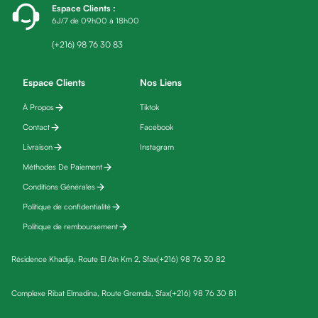
Espace Clients
:
friday
6J/7 de 09h00 à 18h00
Yeux
Maquillage
(+216) 98 76 30 83
Anti-
cernes,
Espace Clients
Nos Liens
anti-
À Propos
Tiktok
poches
Contact
Facebook
&
anti
Livraison
Instagram
poches
Méthodes De Paiement
Soins
Conditions Générales
anti-
Politique de confidentialité
rides
Politique de remboursement
Démaquillant
yeux
Résidence Khadija, Route El Aïn Km 2, Sfax
(+216) 98 76 30 82
Soins
des
Complexe Ribat Elmadina, Route Gremda, Sfax
(+216) 98 76 30 81
cils