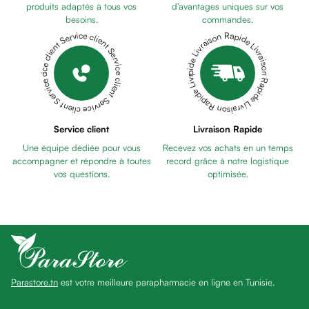
Pains
produits adaptés à tous vos
d’avantages uniques sur vos
besoins.
commandes.
unifiants
Livraison Rapide Livraison Rapide Livraison Rapide Livraison Rapide Livraison Rapide
Service client Service client Service client Service client Service client
Gel
anti
tâches
Eclat
du
teint
Service client
Livraison Rapide
Bb
Une équipe dédiée pour vous
Recevez vos achats en un temps
crème
accompagner et répondre à toutes
record grâce à notre logistique
Cc
vos questions.
optimisée.
crème
Eclat
du
teint
et
anti-
Parastore.tn
est votre meilleure parapharmacie en ligne en Tunisie.
fatigue
Black