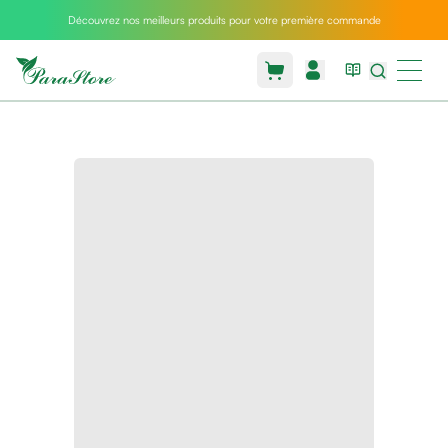
Découvrez nos meilleurs produits pour votre première commande
Packs
parastore
Pack
special
Pack
special
bebe
et
maman
Exclusif
parastore
Korean
skincare
Coussin