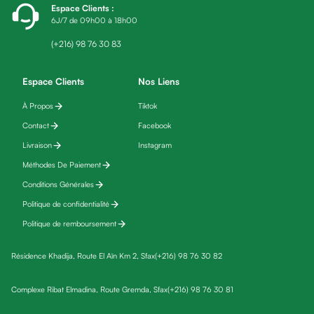
Espace Clients
:
friday
6J/7 de 09h00 à 18h00
Yeux
Maquillage
(+216) 98 76 30 83
Anti-
cernes,
Espace Clients
Nos Liens
anti-
À Propos
Tiktok
poches
Contact
Facebook
&
anti
Livraison
Instagram
poches
Méthodes De Paiement
Soins
Conditions Générales
anti-
Politique de confidentialité
rides
Politique de remboursement
Démaquillant
yeux
Résidence Khadija, Route El Aïn Km 2, Sfax
(+216) 98 76 30 82
Soins
des
Complexe Ribat Elmadina, Route Gremda, Sfax
(+216) 98 76 30 81
cils