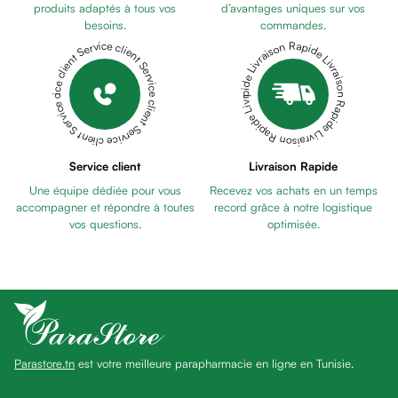
Pains
produits adaptés à tous vos
d’avantages uniques sur vos
besoins.
commandes.
unifiants
Livraison Rapide Livraison Rapide Livraison Rapide Livraison Rapide Livraison Rapide
Service client Service client Service client Service client Service client
Gel
anti
tâches
Eclat
du
teint
Service client
Livraison Rapide
Bb
Une équipe dédiée pour vous
Recevez vos achats en un temps
crème
accompagner et répondre à toutes
record grâce à notre logistique
Cc
vos questions.
optimisée.
crème
Eclat
du
teint
et
anti-
Parastore.tn
est votre meilleure parapharmacie en ligne en Tunisie.
fatigue
Black