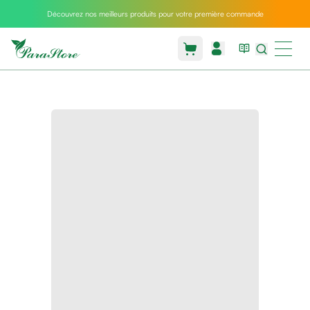
Découvrez nos meilleurs produits pour votre première commande
Packs
parastore
Pack
special
Pack
special
bebe
et
maman
Exclusif
parastore
Korean
skincare
Coussin