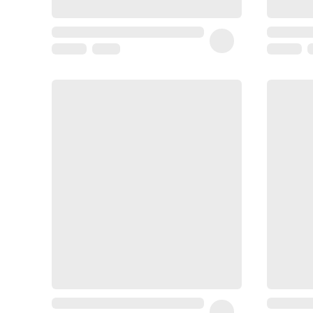
Homme
Soin
visage
homme
Nettoyant
&
gommage
Soin
hydratant
homme
Soin
anti
age
homme
Rasage
Mousse,
crème
&
gel