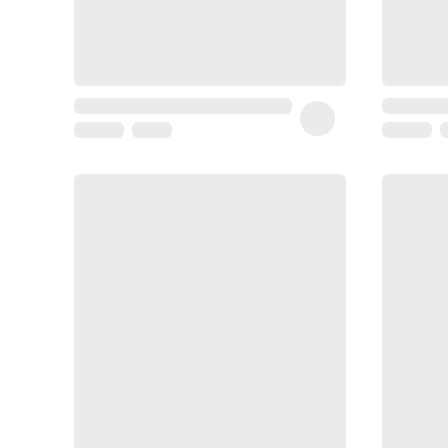
Coussin
de
voyage
Sarrah's
favorite
Nature
&
bio
Aromathérapie
Huiles
essentielles
Huiles
végétales
Matériel
médical
Claquettes
orthpédiques
Matériel
médical