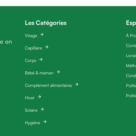
Les Catégories
Esp
Visage
À Pr
ie en
Cont
Capillaire
Livra
Corps
Méth
Bébé & maman
Condi
Complément alimentaires
Polit
Polit
Hiver
Solaire
Hygiéne