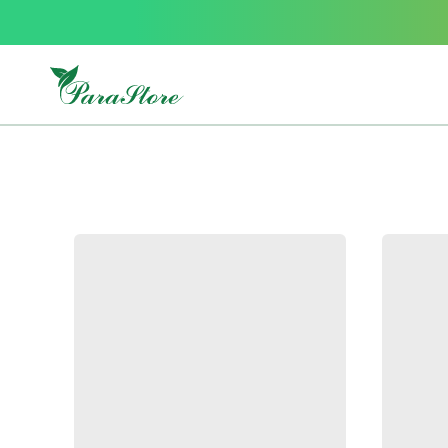
Packs
parastore
Pack
special
Pack
special
bebe
et
maman
Exclusif
parastore
Korean
skincare