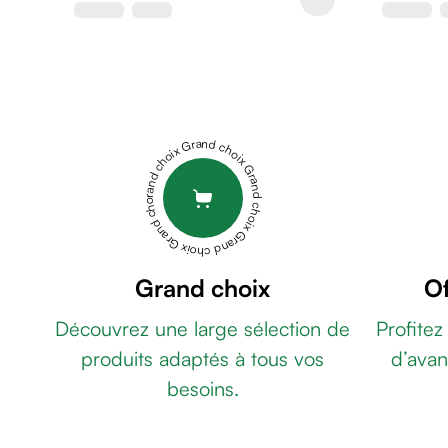
de
rasage
Après
rasage
Rasoir
&
Grand choix Grand choix Grand choix Grand choix Grand choix
accessoires
Douche
&
bain
homme
Douche
Grand choix
Of
&
Découvrez une large sélection de
Profitez
bain
homme
produits adaptés à tous vos
d’avan
Déodorant
besoins.
homme
Déodorant