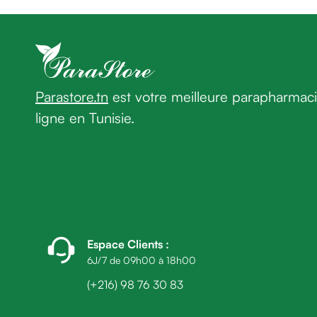
homme
Cheveux
Fortifiant
Anti
chute
Anti
Parastore.tn
est votre meilleure parapharmac
pelliculaire
ligne en Tunisie.
Cheveux
blancs
Visage
Nettoyant
&
démaquillant
Lait
démaquillant
Espace Clients
:
Lotion
6J/7 de 09h00 à 18h00
Gel
(+216) 98 76 30 83
lavant
Eau