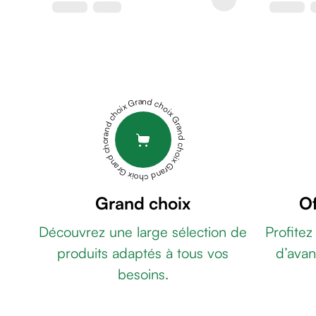
&
gel
de
rasage
Après
rasage
Grand choix Grand choix Grand choix Grand choix Grand choix
Rasoir
&
accessoires
Douche
&
bain
Grand choix
Of
homme
Découvrez une large sélection de
Profitez
Douche
&
produits adaptés à tous vos
d’avan
bain
besoins.
homme
Déodorant