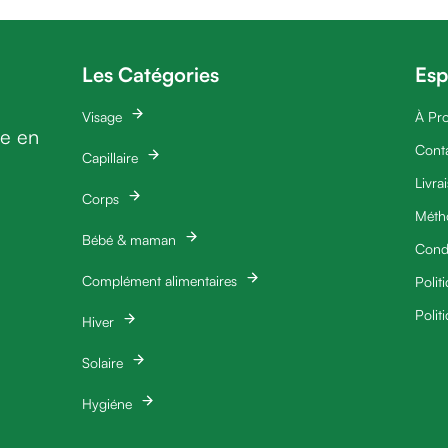
Les Catégories
Esp
Visage
À Pr
ie en
Cont
Capillaire
Livra
Corps
Méth
Bébé & maman
Condi
Complément alimentaires
Polit
Polit
Hiver
Solaire
Hygiéne