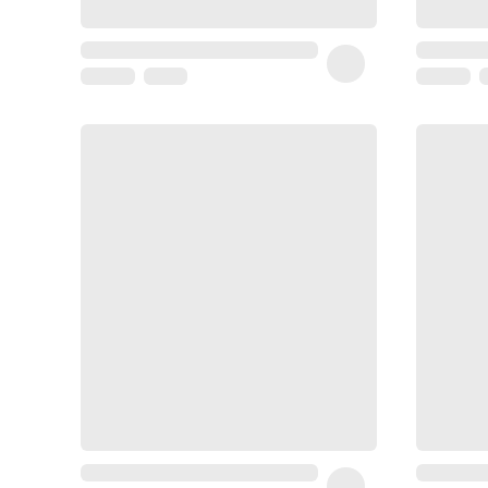
Matériel
médical
Homme
Soin
visage
homme
Nettoyant
&
gommage
Soin
hydratant
homme
Soin
anti
age
homme
Rasage
Mousse,
crème