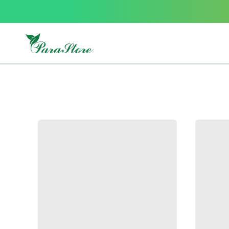
Packs
parastore
Pack
special
Pack
special
bebe
et
maman
Exclusif
parastore
Korean
skincare