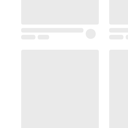
Sarrah's
favorite
Coussin
de
voyage
Nesrine’s
favorite
Nature
&
bio
Aromathérapie
Huiles
essentielles
Huiles
végétales
Matériel
médical
Claquettes
orthpédiques