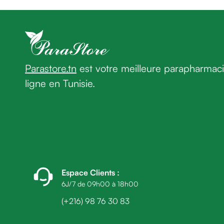
homme
Déodorant
homme
Cheveux
Fortifiant
Anti
Parastore.tn
est votre meilleure parapharmac
chute
ligne en Tunisie.
Anti
pelliculaire
Cheveux
blancs
Visage
Nettoyant
&
démaquillant
Espace Clients
:
Lait
6J/7 de 09h00 à 18h00
démaquillant
(+216) 98 76 30 83
Lotion
Gel