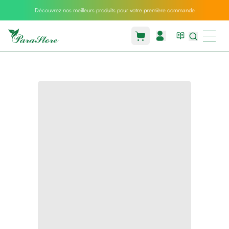
Découvrez nos meilleurs produits pour votre première commande
Packs
parastore
Pack
special
Pack
special
bebe
et
maman
Exclusif
parastore
Korean
skincare
Sarrah's