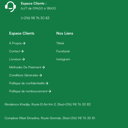
Espace Clients
:
fatigue
6J/7 de 09h00 à 18h00
Black
friday
(+216) 98 76 30 83
Yeux
Maquillage
Espace Clients
Nos Liens
Anti-
À Propos
Tiktok
cernes,
Contact
Facebook
anti-
poches
Livraison
Instagram
&
Méthodes De Paiement
anti
Conditions Générales
poches
Politique de confidentialité
Soins
Politique de remboursement
anti-
rides
Résidence Khadija, Route El Aïn Km 2, Sfax
(+216) 98 76 30 82
Démaquillant
yeux
Complexe Ribat Elmadina, Route Gremda, Sfax
(+216) 98 76 30 81
Soins