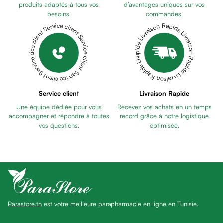
anti
produits adaptés à tous vos
d’avantages uniques sur vos
besoins.
commandes.
taches
Livraison Rapide Livraison Rapide Livraison Rapide Livraison Rapide Livraison Rapide
Service client Service client Service client Service client Service client
Pains
unifiants
Gel
anti
tâches
Eclat
Service client
Livraison Rapide
du
Une équipe dédiée pour vous
Recevez vos achats en un temps
teint
accompagner et répondre à toutes
record grâce à notre logistique
Bb
vos questions.
optimisée.
crème
Cc
crème
Eclat
du
teint
Parastore.tn
est votre meilleure parapharmacie en ligne en Tunisie.
et
anti-