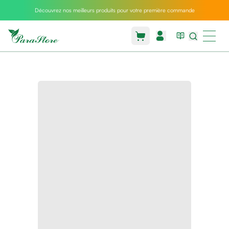
Découvrez nos meilleurs produits pour votre première commande
Packs
parastore
Pack
special
Pack
special
bebe
et
maman
Exclusif
parastore
Korean
skincare
Coussin