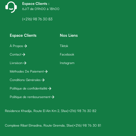
Espace Clients
:
friday
6J/7 de 09h00 à 18h00
Yeux
Maquillage
(+216) 98 76 30 83
Anti-
cernes,
Espace Clients
Nos Liens
anti-
À Propos
Tiktok
poches
Contact
Facebook
&
anti
Livraison
Instagram
poches
Méthodes De Paiement
Soins
Conditions Générales
anti-
Politique de confidentialité
rides
Politique de remboursement
Démaquillant
yeux
Résidence Khadija, Route El Aïn Km 2, Sfax
(+216) 98 76 30 82
Soins
des
Complexe Ribat Elmadina, Route Gremda, Sfax
(+216) 98 76 30 81
cils