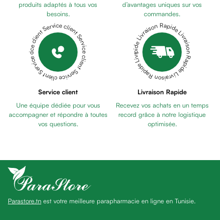
Pains
produits adaptés à tous vos
d’avantages uniques sur vos
besoins.
commandes.
unifiants
Livraison Rapide Livraison Rapide Livraison Rapide Livraison Rapide Livraison Rapide
Service client Service client Service client Service client Service client
Gel
anti
tâches
Eclat
du
teint
Service client
Livraison Rapide
Bb
Une équipe dédiée pour vous
Recevez vos achats en un temps
crème
accompagner et répondre à toutes
record grâce à notre logistique
Cc
vos questions.
optimisée.
crème
Eclat
du
teint
et
anti-
Parastore.tn
est votre meilleure parapharmacie en ligne en Tunisie.
fatigue
Black