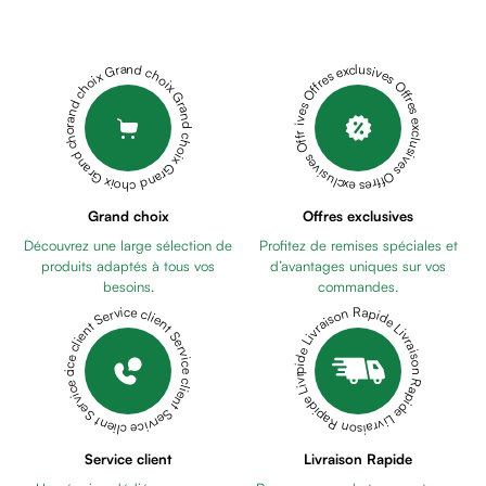
Déodorant
homme
Cheveux
Grand choix Grand choix Grand choix Grand choix Grand choix
Offres exclusives Offres exclusives Offres exclusives Offres exclusives Offres exclusives
Fortifiant
Anti
chute
Anti
pelliculaire
Cheveux
Grand choix
Offres exclusives
blancs
Découvrez une large sélection de
Profitez de remises spéciales et
Visage
produits adaptés à tous vos
d’avantages uniques sur vos
Nettoyant
besoins.
commandes.
&
Livraison Rapide Livraison Rapide Livraison Rapide Livraison Rapide Livraison Rapide
Service client Service client Service client Service client Service client
démaquillant
Lait
démaquillant
Lotion
Gel
Service client
Livraison Rapide
lavant