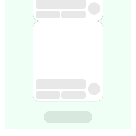
gel
de
rasage
Après
rasage
Rasoir
&
accessoires
Douche
&
bain
homme
Douche
&
bain
homme
Déodorant
homme