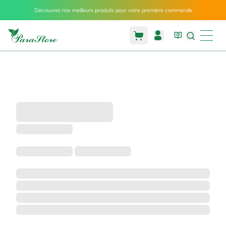
Découvrez nos meilleurs produits pour votre première commande
Packs
parastore
Pack
special
Pack
special
bebe
et
maman
Exclusif
parastore
Korean
skincare
Sarrah's