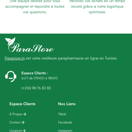
Une équipe dédiée pour vous
Recevez vos achats en un temps
Eau
accompagner et répondre à toutes
record grâce à notre logistique
micellaire
vos questions.
optimisée.
Baume
Masque
visage
Gommage
visage
Pains
Parastore.tn
est votre meilleure parapharmacie en ligne en Tunisie.
nettoyants
Huile
lavante
Espace Clients
:
6J/7 de 09h00 à 18h00
Crème
lavante
(+216) 98 76 30 83
Mousse
nettoyante
Espace Clients
Nos Liens
Soin
À Propos
Tiktok
anti-
âge
Contact
Facebook
Sérum
Livraison
Instagram