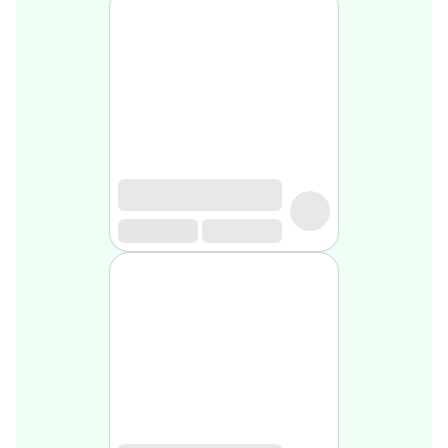
médical
Homme
Soin
visage
homme
Nettoyant
&
gommage
Soin
hydratant
homme
Soin
anti
age
homme
Rasage
Mousse,
crème
&