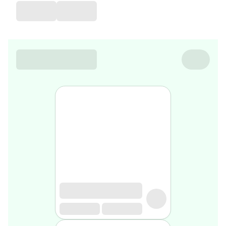
favorite
Coussin
de
voyage
Nesrine’s
favorite
Nature
&
bio
Aromathérapie
Huiles
essentielles
Huiles
végétales
Matériel
médical
Claquettes
orthpédiques
Matériel