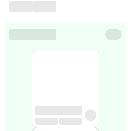
de
voyage
Sarrah's
favorite
Nature
&
bio
Aromathérapie
Huiles
essentielles
Huiles
végétales
Matériel
médical
Claquettes
orthpédiques
Matériel
médical
Homme