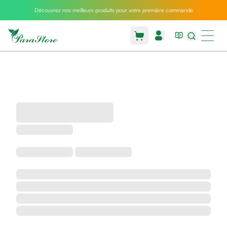
Découvrez nos meilleurs produits pour votre première commande
Packs
parastore
Pack
special
Pack
special
bebe
et
maman
Exclusif
parastore
Korean
skincare
Coussin