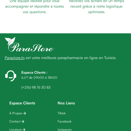
Une équipe dédiée pour vous
Recevez vos achats en un temps
Baume
accompagner et répondre à toutes
record grâce à notre logistique
Masque
vos questions.
optimisée.
visage
Gommage
visage
Pains
nettoyants
Huile
Parastore.tn
est votre meilleure parapharmacie en ligne en Tunisie.
lavante
Crème
lavante
Espace Clients
:
6J/7 de 09h00 à 18h00
Mousse
nettoyante
(+216) 98 76 30 83
Soin
anti-
Espace Clients
Nos Liens
âge
À Propos
Tiktok
Sérum
anti-
Contact
Facebook
âge
Livraison
Instagram