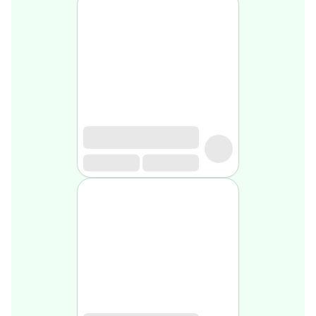
Soin
visage
homme
Nettoyant
&
gommage
Soin
hydratant
homme
Soin
anti
age
homme
Rasage
Mousse,
crème
&
gel
de