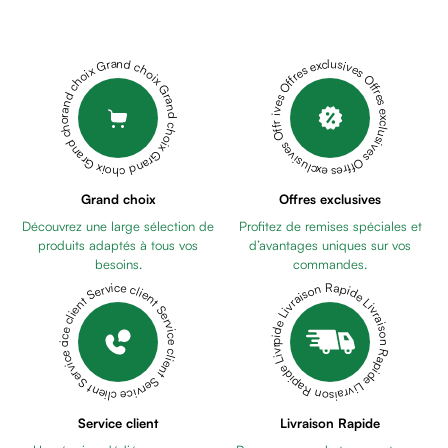
Cheveux
Fortifiant
Anti
Grand choix Grand choix Grand choix Grand choix Grand choix
Offres exclusives Offres exclusives Offres exclusives Offres exclusives Offres exclusives
chute
Anti
pelliculaire
Cheveux
blancs
Visage
Grand choix
Offres exclusives
Nettoyant
Découvrez une large sélection de
Profitez de remises spéciales et
&
produits adaptés à tous vos
d’avantages uniques sur vos
démaquillant
besoins.
commandes.
Lait
Livraison Rapide Livraison Rapide Livraison Rapide Livraison Rapide Livraison Rapide
Service client Service client Service client Service client Service client
démaquillant
Lotion
Gel
lavant
Eau
Service client
Livraison Rapide
micellaire