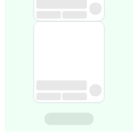
rasage
Après
rasage
Rasoir
&
accessoires
Douche
&
bain
homme
Douche
&
bain
homme
Déodorant
homme
Déodorant
homme