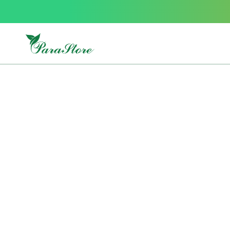
Packs
parastore
Pack
special
Pack
special
bebe
et
maman
Exclusif
parastore
Korean
skincare