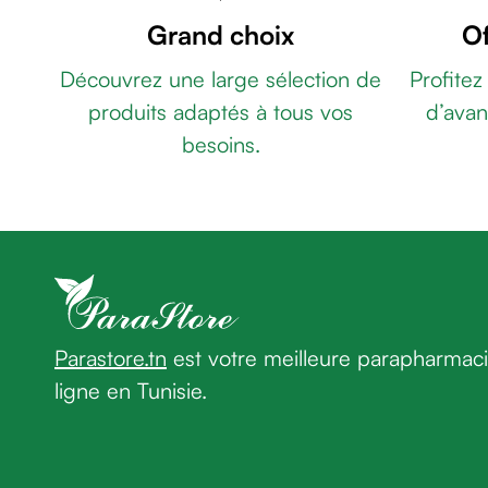
de
Grand choix
Of
rasage
Après
Découvrez une large sélection de
Profitez
rasage
produits adaptés à tous vos
d’avan
Rasoir
besoins.
&
accessoires
Douche
&
bain
homme
Douche
&
Parastore.tn
est votre meilleure parapharmac
bain
homme
ligne en Tunisie.
Déodorant
homme
Déodorant