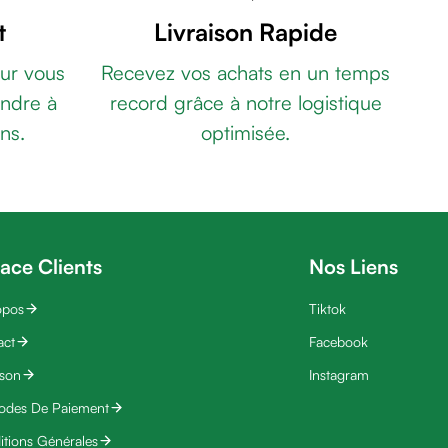
t
Livraison Rapide
ur vous
Recevez vos achats en un temps
ndre à
record grâce à notre logistique
ns.
optimisée.
ace Clients
Nos Liens
opos
Tiktok
act
Facebook
ison
Instagram
odes De Paiement
tions Générales