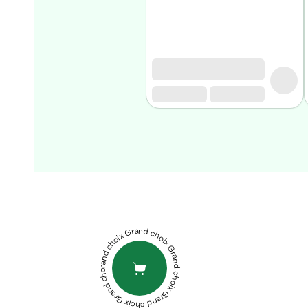
Homme
Soin
visage
homme
Nettoyant
&
gommage
Soin
hydratant
homme
Soin
anti
age
homme
Grand choix Grand choix Grand choix Grand choix Grand choix
Rasage
Mousse,
crème
&
gel