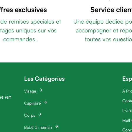
fres exclusives
Service clien
 de remises spéciales et
Une équipe dédiée po
tages uniques sur vos
accompagner et répo
commandes.
toutes vos questio
Les Catégories
Esp
Visage
À Pr
ie en
Cont
Capillaire
Livra
Corps
Méth
Bébé & maman
Condi