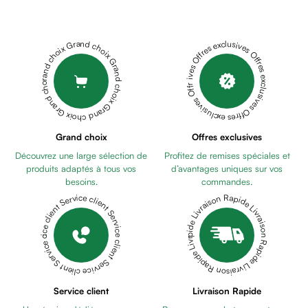
Cheveux
Fortifiant
Anti
Grand choix Grand choix Grand choix Grand choix Grand choix
Offres exclusives Offres exclusives Offres exclusives Offres exclusives Offres exclusives
chute
Anti
pelliculaire
Cheveux
blancs
Visage
Grand choix
Offres exclusives
Nettoyant
Découvrez une large sélection de
Profitez de remises spéciales et
&
produits adaptés à tous vos
d’avantages uniques sur vos
démaquillant
besoins.
commandes.
Lait
Livraison Rapide Livraison Rapide Livraison Rapide Livraison Rapide Livraison Rapide
Service client Service client Service client Service client Service client
démaquillant
Lotion
Gel
lavant
Eau
Service client
Livraison Rapide
micellaire