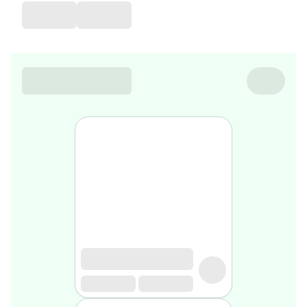
de
voyage
Sarrah's
favorite
Nature
&
bio
Aromathérapie
Huiles
essentielles
Huiles
végétales
Matériel
médical
Claquettes
orthpédiques
Matériel
médical
Homme