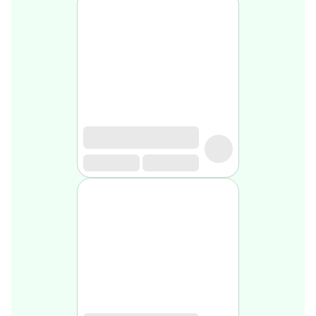
Soin
visage
homme
Nettoyant
&
gommage
Soin
hydratant
homme
Soin
anti
age
homme
Rasage
Mousse,
crème
&
gel
de