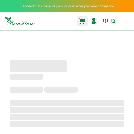
Découvrez nos meilleurs produits pour votre première commande
Packs
parastore
Pack
special
Pack
special
bebe
et
maman
Exclusif
parastore
Korean
skincare
Coussin