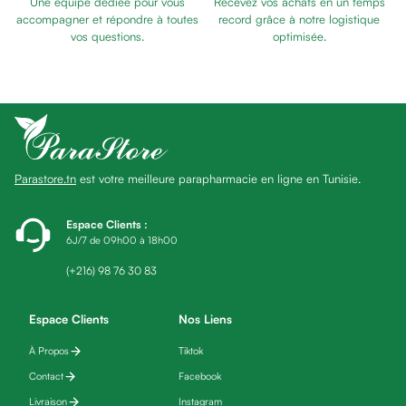
Une équipe dédiée pour vous
Recevez vos achats en un temps
Baume
accompagner et répondre à toutes
record grâce à notre logistique
Masque
vos questions.
optimisée.
visage
Gommage
visage
Pains
nettoyants
Huile
Parastore.tn
est votre meilleure parapharmacie en ligne en Tunisie.
lavante
Crème
lavante
Espace Clients
:
6J/7 de 09h00 à 18h00
Mousse
nettoyante
(+216) 98 76 30 83
Soin
anti-
Espace Clients
Nos Liens
âge
À Propos
Tiktok
Sérum
anti-
Contact
Facebook
âge
Livraison
Instagram