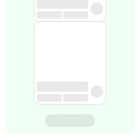
rasage
Après
rasage
Rasoir
&
accessoires
Douche
&
bain
homme
Douche
&
bain
homme
Déodorant
homme
Déodorant
homme