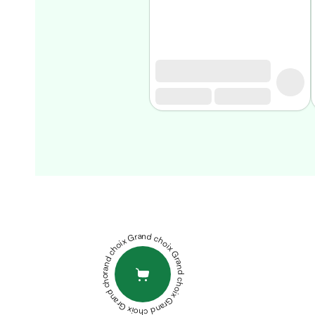
Homme
Soin
visage
homme
Nettoyant
&
gommage
Soin
hydratant
homme
Soin
anti
age
homme
Grand choix Grand choix Grand choix Grand choix Grand choix
Rasage
Mousse,
crème
&
gel