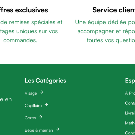
fres exclusives
Service clien
 de remises spéciales et
Une équipe dédiée po
tages uniques sur vos
accompagner et répo
commandes.
toutes vos questio
Les Catégories
Esp
Visage
À Pr
ie en
Cont
Capillaire
Livra
Corps
Méth
Bébé & maman
Condi