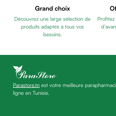
de
Grand choix
Of
rasage
Après
Découvrez une large sélection de
Profitez
rasage
produits adaptés à tous vos
d’avan
Rasoir
besoins.
&
accessoires
Douche
&
bain
homme
Douche
&
Parastore.tn
est votre meilleure parapharmac
bain
homme
ligne en Tunisie.
Déodorant
homme
Déodorant