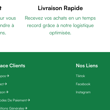
t
Livraison Rapide
ur vous
Recevez vos achats en un temps
ndre à
record grâce à notre logistique
ns.
optimisée.
ace Clients
Nos Liens
opos
Tiktok
act
Facebook
ison
Instagram
odes De Paiement
tions Générales