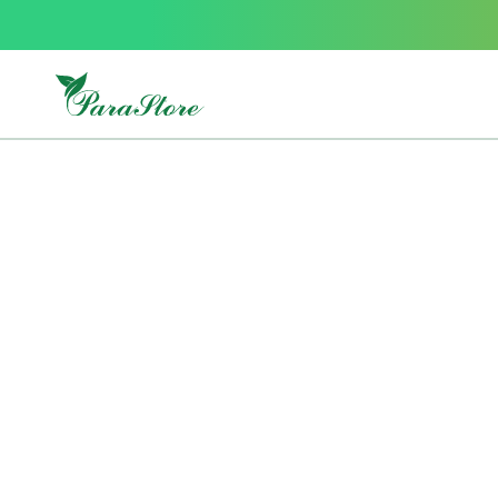
Packs
parastore
Pack
special
Pack
special
bebe
et
maman
Exclusif
parastore
Korean
skincare